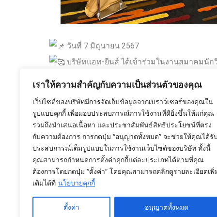
วันที่ 7 มิถุนายน 2567
บริษัทแอท-ยีนส์ ได้เข้าร่วมในงานสมาคมนักวิ
สมาคมนักวิทยาศาสตร์เพาะเลี้ยงตัวอ่อนไทย ณ โ
เราให้ความสำคัญกับความเป็นส่วนตัวของคุณ
โดยทางบริษัทได้มีการจัดบูธเพื่อนำเสนอในส่วน
เว็บไซต์ของบริษัทมีการจัดเก็บข้อมูลจากเบราว์เซอร์ของคุณใน
ตรวจวินิจฉัยโรคทางพันธุกรรม (PGT-M) อาทิเช่น
รูปแบบคุกกี้ เพื่อมอบประสบการณ์การใช้งานที่ดียิ่งขึ้นให้แก่คุณ
พันธุกรรมก่อนการย้ายตัวอ่อนกลับสู่โพรงมดลูก เป
รวมถึงนำเสนอเนื้อหา และประชาสัมพันธ์สิทธิประโยชน์ที่ตรง
กับความต้องการ การกดปุ่ม “อนุญาตทั้งหมด” จะช่วยให้คุณได้รั
และพิเศษ!! สำหรับในปีนี้มี New product
” KL
ประสบการณ์เต็มรูปแบบในการใช้งานเว็บไซต์ของบริษัท ทั้งนี้
และ Carrier Screening เพื่อทราบความเสี่ยงโรคท
คุณสามารถกำหนดการตั้งค่าคุกกี้แต่ละประเภทได้ตามที่คุณ
ต้องการโดยกดปุ่ม “ตั้งค่า” โดยคุณสามารถคลิกดูรายละเอียดเพิ่
ยีนจัดแสดงในบูธด้วย
เติมได้ที่
นโยบายคุกกี้
ตั้งค่า
อนุญาตทั้งหมด