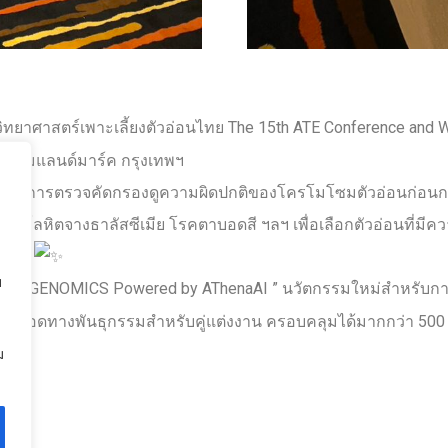
ทยาศาสตร์เพาะเลี้ยงตัวอ่อนไทย The 15th ATE Conference and Wor
รงแรมแลนด์มาร์ค กรุงเทพฯ
ของบริการตรวจคัดกรองดูความผิดปกติของโครโมโซมตัวอ่อนก่อนก
 โรคโลหิตจางธาลัสซีเมีย โรคตาบอดสี ฯลฯ เพื่อเลือกตัวอ่อนที่
็นต้น
บ
EAR GENOMICS Powered by AThenaAI ” นวัตกรรมใหม่สำหรับการตรว
ี่ถ่ายทอดทางพันธุกรรมสำหรับคู่แต่งงาน ครอบคลุมได้มากกว่า 50
ม