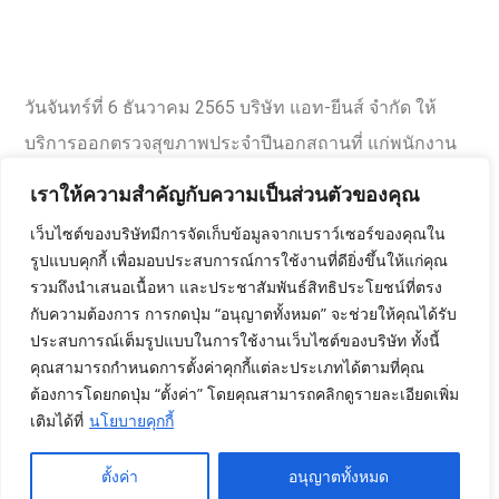
วันจันทร์ที่ 6 ธันวาคม 2565 บริษัท แอท-ยีนส์ จำกัด ให้
บริการออกตรวจสุขภาพประจำปีนอกสถานที่ แก่พนักงาน
บริษัทในเครือ เศรษฐีวรรณพัฒนาการ ที่ศรีราชา จังหวัด
เราให้ความสำคัญกับความเป็นส่วนตัวของคุณ
ชลบุรี บริษัท แอท-ยีนส์ จำกัด ขอขอบพระคุณที่ให้ความไว้
เว็บไซต์ของบริษัทมีการจัดเก็บข้อมูลจากเบราว์เซอร์ของคุณใน
วางใจในการตรวจครั้งนี้ค่ะ สนใจบริการตรวจนอกสถานที่
รูปแบบคุกกี้ เพื่อมอบประสบการณ์การใช้งานที่ดียิ่งขึ้นให้แก่คุณ
แบบหมู่คณะ สามารถสอบถามรายละเอียดเพิ่มเติมได้ที่
รวมถึงนำเสนอเนื้อหา และประชาสัมพันธ์สิทธิประโยชน์ที่ตรง
กับความต้องการ การกดปุ่ม “อนุญาตทั้งหมด” จะช่วยให้คุณได้รับ
ATGenes Line Official : @atgenesbooking (ใส่ @ ด้วยนะ
ประสบการณ์เต็มรูปแบบในการใช้งานเว็บไซต์ของบริษัท ทั้งนี้
คะ)
คุณสามารถกำหนดการตั้งค่าคุกกี้แต่ละประเภทได้ตามที่คุณ
Tel : 081-116-6303 , 099-126-9027 ,080-556-2238
ต้องการโดยกดปุ่ม “ตั้งค่า” โดยคุณสามารถคลิกดูรายละเอียดเพิ่ม
เติมได้ที่
นโยบายคุกกี้
Email : admin@precision-ivf.com
ตั้งค่า
อนุญาตทั้งหมด