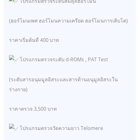
โปรแกรมตรวจระดับสมดุลฮอร์โมน
(ฮอร์โมนเพศ ฮอร์โมนความเครียด ฮอร์โมนการเติบโต)
ราคาเริ่มต้นที่ 400 บาท
โปรแกรมตรวจระดับ d-ROMs , PAT Test
(ระดับสารอนุมมูลอิสระและสารต้านอนุมูลอิสระใน
ร่างกาย)
ราคาตรวจ 3,500 บาท
โปรแกรมตรวจวัดความยาว Telomere