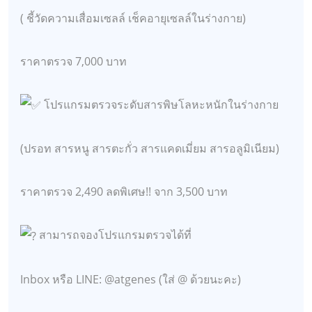
( ชี้วัดความเสื่อมเซลล์ เช็คอายุเซลล์ในร่างกาย)
ราคาตรวจ 7,000 บาท
โปรแกรมตรวจระดับสารพิษโลหะหนักในร่างกาย
(ปรอท สารหนู สารตะกั่ว สารแคดเมี่ยม สารอลูมิเนียม)
ราคาตรวจ 2,490 ลดพิเศษ!! จาก 3,500 บาท
สามารถจองโปรแกรมตรวจได้ที่
Inbox หรือ LINE: @atgenes (ใส่ @ ด้วยนะคะ)