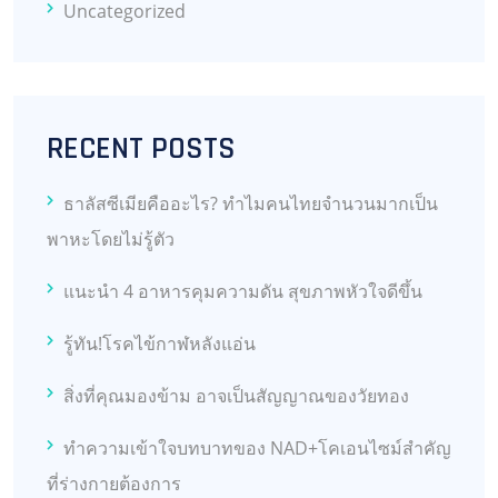
Uncategorized
RECENT POSTS
ธาลัสซีเมียคืออะไร? ทำไมคนไทยจำนวนมากเป็น
พาหะโดยไม่รู้ตัว
แนะนำ 4 อาหารคุมความดัน สุขภาพหัวใจดีขึ้น
รู้ทัน!โรคไข้กาฬหลังแอ่น
สิ่งที่คุณมองข้าม อาจเป็นสัญญาณของวัยทอง
ทำความเข้าใจบทบาทของ NAD+โคเอนไซม์สำคัญ
ที่ร่างกายต้องการ