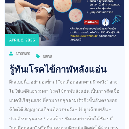
APRIL 2, 2026
ATGENES
NEWS
รู้ทัน!โรคไข้กาฬหลังแอ่น
ผื่นแบบนี้…อย่ามองข้าม! “จุดเลือดออกตามผิวหนัง” อาจ
ไม่ใช่แค่ผื่นธรรมดา โรคไข้กาฬหลังแอ่น เป็นการติดเชื้อ
แบคทีเรียรุนแรง ที่สามารถลุกลามเร็วถึงขั้นอันตรายต่อ
ชีวิตได้ สัญญาณเตือนที่ควรระวัง • ไข้สูงเฉียบพลัน •
ปวดศีรษะรุนแรง / คอแข็ง • ซึมลงอย่างเห็นได้ชัด • มี
“จุดเลือดออก” หรือผื่นแดงตามผิวหนัง ติดต่อได้ผ่าน การ