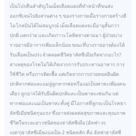
เป็นโปรตีนสำคัญในเม็ดเลือดแดงที่ทำหน้าที่ขนส่ง
ออกซิเจนไปยังส่วนต่าง ๆ ของร่างกายเมื่อร่างกายสร้างฮี
โมโกลบินได้ไม่สมบูรณ์ เม็ดเลือดแดงจะมีอายุสั้นกว่า
ปกติ แตกง่าย และเกิดภาวะโลหิตจางตามมา ผู้ป่วยบาง
รายอาจมีอาการเพียงเล็กน้อย ขณะที่บางรายอาจต้องได้
รับเลือดเป็นประจำตลอดชีวิตธาลัสซีเมียเกิดจากอะไร?
สาเหตุของโรคไม่ได้เกิดจากการรับประทานอาหาร การ
ใช้ชีวิต หรือการติดเชื้อ แต่เกิดจากการถ่ายทอดยีนผิด
ปกติจากพ่อและแม่สู่ลูกหากพ่อหรือแม่เป็นพาหะเพียงคน
เดียว ลูกอาจได้รับยีนผิดปกติและเป็นพาหะเช่นกัน แต่
หากพ่อและแม่เป็นพาหะทั้งคู่ มีโอกาสที่ลูกจะเป็นโรคธา
ลัสซีเมียชนิดรุนแรง ซึ่งอาจส่งผลต่อสุขภาพและคุณภาพ
ชีวิตในระยะยาวชนิดของธาลัสซีเมีย (อัลฟา vs
เบตา)ธาลัสซีเมียแบ่งเป็น 2 ชนิดหลัก คือ อัลฟาธาลัสซี