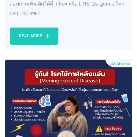
สอบถามเพิ่มเติมได้ที่ Inbox หรือ LINE: @atgenes โทร
080-147-8961
READ MORE