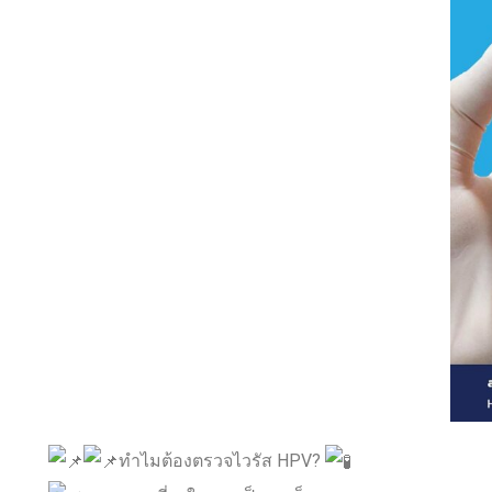
ทำไมต้องตรวจไวรัส HPV?