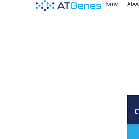
Home
Abou