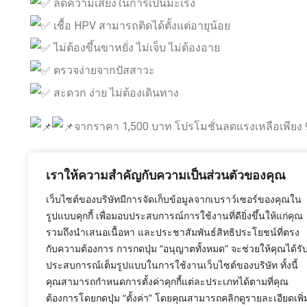
ลดความเสี่ยงในการเป็นมะเร็ง
เชื้อ HPV สามารถติดได้ตั้งแต่อายุน้อย
ไม่ต้องขึ้นขาหยั่ง ไม่เจ็บ ไม่ต้องอาย
ตรวจง่ายจากปัสสาวะ
สะดวก ง่าย ไม่ต้องเดินทาง
จากราคา 1,500 บาท โปรโมชั่นลดแรงเหลือเพียง 999
รู้ไหมว่าผู้หญิงอายุตั้งแต่ 30 ปีขึ้นไปมีความเสี่ยงกับ
เราให้ความสำคัญกับความเป็นส่วนตัวของคุณ
ปกติ ซึ่งอาจจะกลายเป็นมะเร็งที่ปากมดลูกได้ค่ะ
เว็บไซต์ของบริษัทมีการจัดเก็บข้อมูลจากเบราว์เซอร์ของคุณใน
รูปแบบคุกกี้ เพื่อมอบประสบการณ์การใช้งานที่ดียิ่งขึ้นให้แก่คุณ
รวมถึงนำเสนอเนื้อหา และประชาสัมพันธ์สิทธิประโยชน์ที่ตรง
สนใจสอบถามข้อมูลเพิ่มเติม หรือจองตรวจได้ทาง
กับความต้องการ การกดปุ่ม “อนุญาตทั้งหมด” จะช่วยให้คุณได้รั
HPV Call Center : 080-1478961
ประสบการณ์เต็มรูปแบบในการใช้งานเว็บไซต์ของบริษัท ทั้งนี้
Line : @atgenes
คุณสามารถกำหนดการตั้งค่าคุกกี้แต่ละประเภทได้ตามที่คุณ
ต้องการโดยกดปุ่ม “ตั้งค่า” โดยคุณสามารถคลิกดูรายละเอียดเพิ่