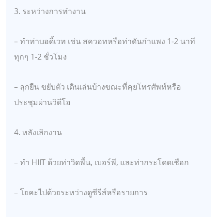
3. ระหว่างการทำงาน
– ทำท่าบอดี้เวท เช่น สควอทหรือท่าดันกำแพง 1-2 นาที
ทุกๆ 1-2 ชั่วโมง
– ลุกยืน ขยับตัว เดินเล่นบ้างขณะที่คุยโทรศัพท์หรือ
ประชุมผ่านวิดีโอ
4. หลังเลิกงาน
– ทำ HIIT ด้วยท่าวิดพื้น, เบอร์พี, และท่ากระโดดเชือก
– โยคะไปด้วยระหว่างดูซีรีส์หรือรายการ